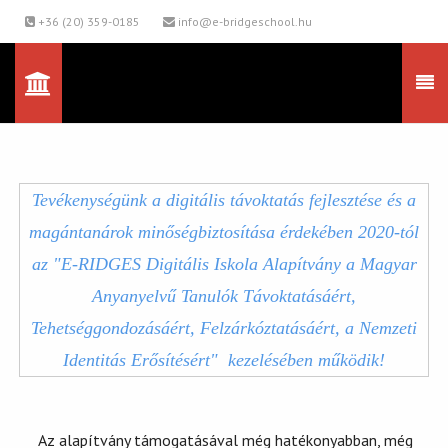
+36 (20) 359-0185
info@e-bridgeschool.hu
Tevékenységünk a digitális távoktatás fejlesztése és a
magántanárok minőségbiztosítása érdekében 2020-tól
az "E-RIDGES Digitális Iskola Alapítvány a Magyar
Anyanyelvű Tanulók Távoktatásáért,
Tehetséggondozásáért, Felzárkóztatásáért, a Nemzeti
Identitás Erősítésért" kezelésében működik!
Az alapítvány támogatásával még hatékonyabban, még