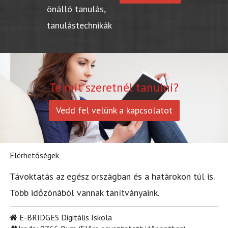
önálló tanulás,
tanulástechnikák
Te mit szeretnél tanulni?
Vedd fel velünk a kapcsolatot
Elérhetőségek
Távoktatás az egész országban és a határokon túl is.
Több időzónából vannak tanítványaink.
E-BRIDGES Digitális Iskola