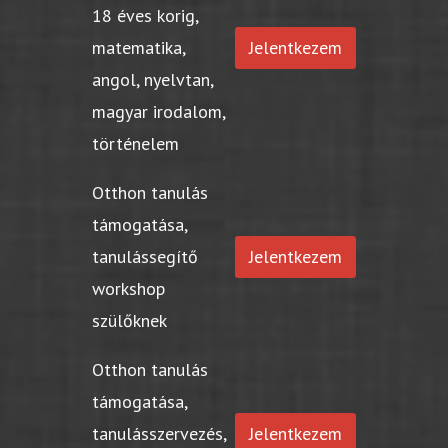
18 éves korig,
matematika,
Jelentkezem
angol, nyelvtan,
magyar irodalom,
történelem
Otthon tanulás
támogatása,
tanulássegítő
Jelentkezem
workshop
szülőknek
Otthon tanulás
támogatása,
tanulásszervezés,
Jelentkezem