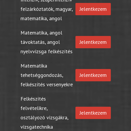
felzárkóztatók, magyar,
Jelentkezem
matematika, angol
Matematika, angol
távoktatás, angol
Jelentkezem
nyelvvizsga felkészítés
Matematika
tehetséggondozás,
Jelentkezem
felkészítés versenyekre
Felkészítés
felvételikre,
Jelentkezem
osztályozó vizsgákra,
vizsgatechnika