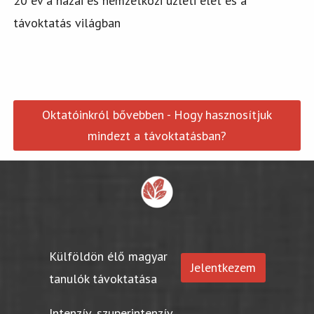
20 év a hazai és nemzetközi üzleti élet és a
távoktatás világban
Oktatóinkról bővebben - Hogy hasznosítjuk
mindezt a távoktatásban?
Külföldön élő magyar
Jelentkezem
tanulók távoktatása
Intenzív, szuperintenzív